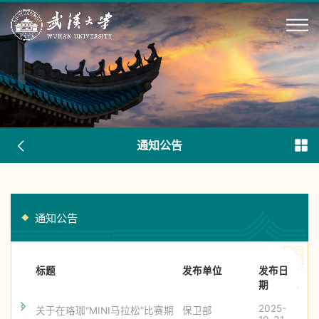
通知公告
通知公告
标题
发布单位
发布日
浏览
期
次数
2025-
458
关于在珞珈“MINI马拉松”比赛期
保卫部