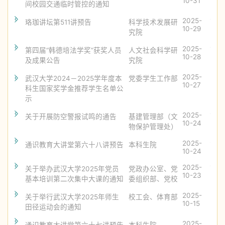
10-31
间校园交通临时管控的通知
2025-
107
珞珈讲坛第511讲预告
科学技术发展研
10-29
究院
2025-
147
第四届“韩德培法学奖”获奖人员
人文社会科学研
10-28
及成果公告
究院
2025-
393
武汉大学2024－2025学年度本
党委学生工作部
10-27
科生国家奖学金推荐学生名单公
示
2025-
1167
关于开展防空警报试鸣的通告
基建管理部（文
10-24
物保护管理处）
2025-
980
通识教育大讲堂第六十八讲预告
本科生院
10-24
2025-
1167
关于举办武汉大学2025年党员
党政办公室、党
10-23
基本培训第二次集中大课的通知
委组织部、党校
2025-
306
关于举行武汉大学2025年师生
校工会、体育部
10-15
田径运动会的通知
2025-
268
通识教育大讲堂第六十七讲预告
本科生院