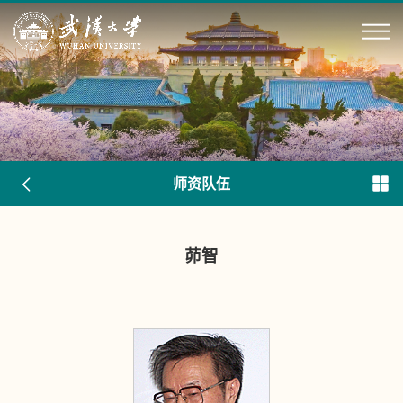
师资队伍
茆智