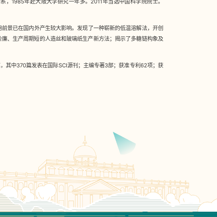
系，1985年赴大阪大学研究一年多。2011年当选中国科学院院士。
用前景已在国内外产生较大影响。发现了一种崭新的低温溶解法，开创
价廉、生产周期短的人造丝和玻璃纸生产新方法；揭示了多糖链构象及
，其中370篇发表在国际SCI源刊；主编专著3部；获准专利62项；获