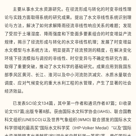
主要从事水文水资源研究。在径流形成与转化的时变非线性理
论与实践方面取得系统的研究成果。提出了水文非线性系统识别理
论与方法，解决了如何求解降雨径流非线性响应关系的难题；发现
了受控于土壤湿度、降雨强度和下垫面多要素组合的时变增益产流
规律，揭示了径流形成与转化的水文非线性机理；发展了时变增益
水文模型与水系统方法，明显提高了径流预测的精度，在解决变化
环境下径流模拟与调控的非线性、时空变异与不确定性研究方面，
取得了重要突破，推动了水文科学的基础研究。成果应用到我国东
部季风区黄河、长江、淮河以及中小河流防洪减灾、水质水量联合
调度、应对气候变化的重大水利工程的水管理，产生了显著的社会
经济效益。
已发表SCI论文134篇，其中第一作者和通讯作者87篇；EI收录
论文157篇;出版专著8部。获由国际水文科学协会(IAHS)、联合国教
科文组织(UNESCO)以及世界气象组织(WMO) 联合颁发的国际水文
科学领域的最高奖“国际水文科学奖（IHP-Volker Medal）”以及“国际
水资源管理杰出贡献奖”和“湖北省自然科学一等奖”等。曾任国际水