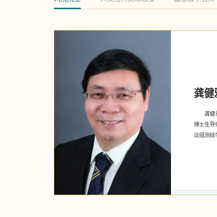
龚健
龚健
博士生导
议组测绘