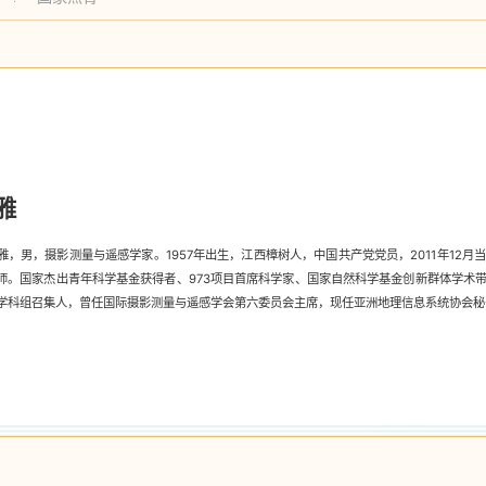
雅
雅，男，摄影测量与遥感学家。1957年出生，江西樟树人，中国共产党党员，2011年12
师。国家杰出青年科学基金获得者、973项目首席科学家、国家自然科学基金创新群体学术
学科组召集人，曾任国际摄影测量与遥感学会第六委员会主席，现任亚洲地理信息系统协会秘