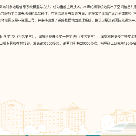
向对象地理信息系统模型与方法，成为当前主流技术，本世纪初系统地提出了空间信息共享与
信息公共服务平台如天地图的基础软件。在摄影测量与遥感方面，他提出了遥感广义几何成像模
立体测图卫星--资源三号，并主持研发了遥感数据地面处理系统，使该卫星达到国际先进水平
团队奖1项（排名第三）、国家科技进步奖一等奖1项（排名第三）、国家科技进步二等奖4项
1项。出版专著和教材13部，发表论文500多篇，论著他引共20000多次。指导硕士研究生12