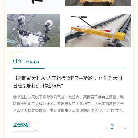
02
05
04
02
05
2026-08
2026-08
2026-08
2026-08
2026-08
【创新武大】校园交通治理就是“课题”？GIS专业的一
【创新武大】武汉大学东方慧眼星座高光谱01星、02
【创新武大】从“人工粗检”到“自主精巡”，他们为大国
【创新武大】校园交通治理就是“课题”？GIS专业的一
【创新武大】武汉大学东方慧眼星座高光谱01星、02
堂数智实践课
星成功发射
基础设施打造“精密标尺”
堂数智实践课
星成功发射
一场以现实需求为导向、多部门协同联动的数智教育实践展开，让“治
8月5日10时38分，“捷龙三号”遥十二运载火箭在山东海阳近海点火升
杨必胜团队突破了多源观测数据一致整合、高精度三维自主测量、缺
一场以现实需求为导向、多部门协同联动的数智教育实践展开，让“治
8月5日10时38分，“捷龙三号”遥十二运载火箭在山东海阳近海点火升
理促育人、育人强治理”的理念落地生根。
空，“一箭双星”成功将武汉大学东方慧眼星座高光谱01、02星送入预
陷精准判别三大核心技术，研制出从空中到地面、从电网到高铁的全
理促育人、育人强治理”的理念落地生根。
空，“一箭双星”成功将武汉大学东方慧眼星座高光谱01、02星送入预
定轨道。
套智能巡检装备体系，推动我国重大基础设施运维从“人工粗检”向“自
定轨道。
主精巡”实现历史性跨越。
点击查看
点击查看
2
2
1
1
3
3
点击查看
点击查看
点击查看
2
2
2
1
1
1
3
3
3