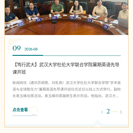
31
09
09
31
09
2026-07
2026-07
2026-08
2026-08
2026-08
我校附属学校教师获湖北省中小学青年教师教学竞赛一
武汉大学阳光组男排卫冕CUVA全国总冠军 创男子组首
【笃行武大】武汉大学杜伦大学联合学院暑期英语先导
我校附属学校教师获湖北省中小学青年教师教学竞赛一
武汉大学阳光组男排卫冕CUVA全国总冠军 创男子组首
等奖第一名
支卫冕纪录
课开班
等奖第一名
支卫冕纪录
新闻网讯（通讯员宋泉、万艳文）7月22日至25日，由省总工会和教
通讯员：依木然·卡米力江跃动赛场逐风而行，凝心聚力载誉而归。每
新闻网讯（通讯员胡雯、刘乳燕）武汉大学杜伦大学联合学院“学术英
新闻网讯（通讯员宋泉、万艳文）7月22日至25日，由省总工会和教
通讯员：依木然·卡米力江跃动赛场逐风而行，凝心聚力载誉而归。每
育厅联合主办的湖北省第十届中小学青年教师教学竞赛（以下简称青
一次奋力起跳，都是日复一日的沉淀；每一分顽强拼抢，都是少年热
语与全球胜任力”暑期英语先导课开班仪式近日以线上方式举行。副校
育厅联合主办的湖北省第十届中小学青年教师教学竞赛（以下简称青
一次奋力起跳，都是日复一日的沉淀；每一分顽强拼抢，都是少年热
教赛）在黄石举行。我校附属中学教师顾雅丽夺得中学英语组一等奖
血的绽放。在刚刚落幕的CUVA全国大学生排球联赛普通本科组赛事
长袁玉峰出席活动。袁玉峰向首届新生表示欢迎。他指出，武汉大学
教赛）在黄石举行。我校附属中学教师顾雅丽夺得中学英语组一等奖
血的绽放。在刚刚落幕的CUVA全国大学生排球联赛普通本科组赛事
第一名，将代表湖北省参加全国…
中，武汉大学阳光组男子排球队…
杜伦大学联合学院是学校推…
第一名，将代表湖北省参加全国…
中，武汉大学阳光组男子排球队…
点击查看
点击查看
点击查看
点击查看
点击查看
2
2
2
2
2
1
1
1
1
1
3
3
3
3
3