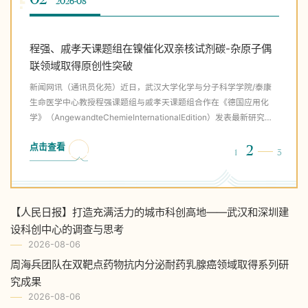
2026-08
2026-08
2026-08
2026-08
2026-08
孙亮课题组取得最新粒子物理实验研究成果
【人民日报】打造充满活力的城市科创高地——武汉和
程强、戚孝天课题组在镍催化双亲核试剂碳-杂原子偶
孙亮课题组取得最新粒子物理实验研究成果
【人民日报】打造充满活力的城市科创高地——武汉和
深圳建设科创中心的调查与思考
联领域取得原创性突破
深圳建设科创中心的调查与思考
新闻网讯（通讯员物轩）近日，欧洲核子中心大型强子对撞机
新闻网讯（通讯员物轩）近日，欧洲核子中心大型强子对撞机
（LHC）的LHCb合作组在《物理评论快报》
（LHC）的LHCb合作组在《物理评论快报》
作者：创新驱动国家高质量发展课题组（课题依托单位：武汉大学）
新闻网讯（通讯员化苑）近日，武汉大学化学与分子科学学院/泰康
作者：创新驱动国家高质量发展课题组（课题依托单位：武汉大学）
（PhysicalReviewLetters）在线发表了关于带电B介子重子化稀有
（PhysicalReviewLetters）在线发表了关于带电B介子重子化稀有
创新是引领发展的第一动力，是推动经济高质量发展的关键动能。
生命医学中心教授程强课题组与戚孝天课题组合作在《德国应用化
创新是引领发展的第一动力，是推动经济高质量发展的关键动能。
衰变的研究成果，论文题目为
衰变的研究成果，论文题目为
“十五五”规划纲要提出“营造具有全球竞争力的开放创新生态”。城市
学》（AngewandteChemieInternationalEdition）发表最新研究成
“十五五”规划纲要提出“营造具有全球竞争力的开放创新生态”。城市
点击查看
点击查看
“EvidenceFortheRareDecayB+→¯Λp…
“EvidenceFortheRareDecayB+→¯Λp…
2
2
创新生态是多元创新主体协同…
果，论文题为“Oxygen-RadicalCaptu…
创新生态是多元创新主体协同…
1
1
3
3
点击查看
点击查看
点击查看
2
2
2
1
1
1
3
3
3
【人民日报】打造充满活力的城市科创高地——武汉和深圳建
设科创中心的调查与思考
2026-08-06
周海兵团队在双靶点药物抗内分泌耐药乳腺癌领域取得系列研
究成果
2026-08-06